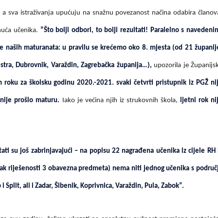
 a sva istraživanja upućuju na snažnu povezanost načina odabira članov
nuća učenika.
”Što bolji odbori, to bolji rezultati! Paralelno s navedeni
te naših maturanata: u pravilu se krećemo oko 8. mjesta (od 21 županij
 Istra, Dubrovnik, Varaždin, Zagrebačka županija…),
upozorila je Županijs
 roku za školsku godinu 2020.-2021. svaki četvrti pristupnik iz PGŽ ni
 nije prošlo maturu.
Iako je većina njih iz strukovnih škola,
ljetni rok ni
ltati su još zabrinjavajući – na popisu 22 nagrađena učenika iz cijele RH 
tak riješenosti 3 obavezna predmeta) nema niti jednog učenika s područ
i Split, ali i Zadar, Šibenik, Koprivnica, Varaždin, Pula, Zabok”.