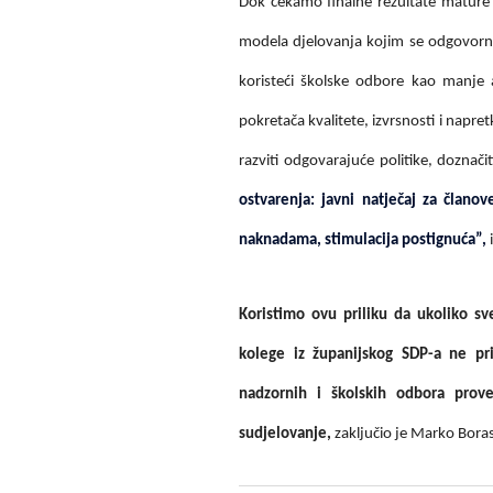
Dok čekamo finalne rezultate mature
modela djelovanja kojim se odgovorne
koristeći školske odbore kao manje 
pokretača kvalitete, izvrsnosti i napret
razviti odgovarajuće politike, doznačit
ostvarenja: javni natječaj za član
naknadama, stimulacija postignuća”,
Koristimo ovu priliku da ukoliko sv
kolege iz županijskog SDP-a ne p
nadzornih i školskih odbora pro
sudjelovanje,
zaključio je Marko Bora