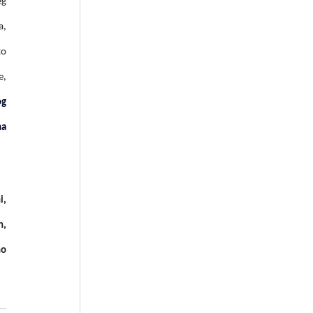
eg
a,
to
e,
og
ma
i,
h,
no