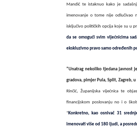
Mandić te istaknuo kako je sadašnj
imenovanje o tome nije odlučivao ni
isključivo političkih opcija koje su u 
da se omogući svim vijećnicima sada
ekskluzivno pravo samo određenih pol
”Unatrag nekoliko tjedana javnost je
gradova, pimjer Pula, Split, Zagreb, 
Rinčić, Županijska vijećnica te ob
financijskom poslovanju no i o ško
”
Konkretno, kao osnivač 31 srednj
imenovati više od 180 ljudi, a posred