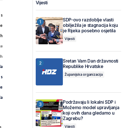
Vijesti
 s
SDP-ovo razdoblje vlasti
obilježila je stagnacija koju
se
je Rijeka posebno osjetila
ih
Vijesti
ke
ih
Sretan Vam Dan državnosti
Republike Hrvatske
da
Županijska organizacija
 s
ce
la
Podržavaju li lokalni SDP i
Možemo model upravljanja
koji ovih dana gledamo u
Zagrebu?
Vijesti
e,