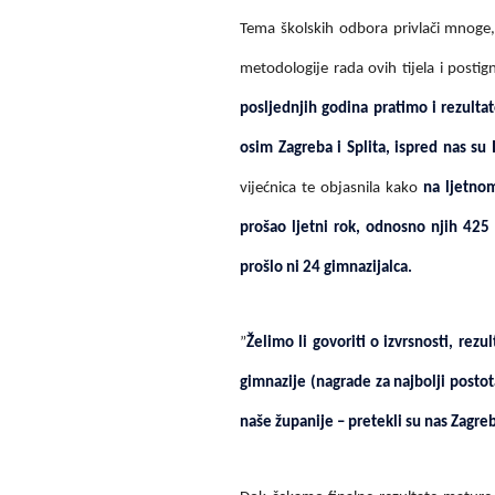
Tema školskih odbora privlači mnoge,
metodologije rada ovih tijela i postig
posljednjih godina pratimo i rezulta
osim Zagreba i Splita, ispred nas su
vijećnica te objasnila kako
na ljetnom
prošao ljetni rok, odnosno njih 425
prošlo ni 24 gimnazijalca.
”
Želimo li govoriti o izvrsnosti, rezu
gimnazije (nagrade za najbolji posto
naše županije – pretekli su nas Zagreb 