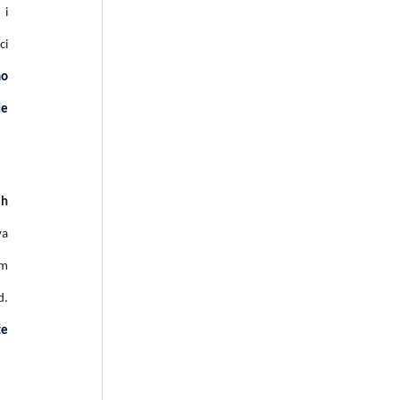
 i
ci
mo
de
ih
va
om
d.
že