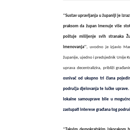
‘’Sustav upravljanja u županiji je izra
praksom da župan imenuje više stoti
poštuje mišljenje svih stranaka Ž
imenovanja’’
, uvodno je izjavio Ma
županije, ujedno i predsjednik Unije K
uprava decentralizira, približi građ
osnivač od ukupno tri člana pojedi
područja djelovanja te lučke uprave. U
lokalne samouprave bile u mogućnos
zastupati interese građana tog područ
‘’Takvim demokratskim iskorakom bi