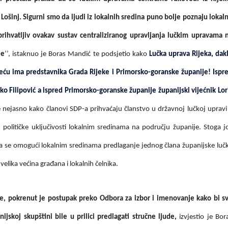
li Lošinj. Sigurni smo da ljudi iz lokalnih sredina puno bolje poznaju lokal
ihvatljiv ovakav sustav centraliziranog upravljanja lučkim upravama 
je
’’, istaknuo je Boras Mandić te podsjetio kako
Lučka uprava Rijeka, dak
eću ima predstavnika Grada Rijeke i Primorsko-goranske županije! Ispr
o Filipović a ispred Primorsko-goranske županije županijski vijećnik Lor
e nejasno kako članovi SDP-a prihvaćaju članstvo u državnoj lučkoj upravi
 političke uključivosti lokalnim sredinama na području županije. Stoga j
 se omogući lokalnim sredinama predlaganje jednog člana županijske luč
elika većina građana i lokalnih čelnika.
je, pokrenut je postupak preko Odbora za izbor i imenovanje kako bi s
ijskoj skupštini bile u prilici predlagati stručne ljude,
izvjestio je Bor