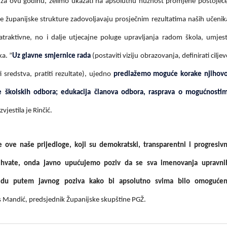
 za ovu godinu, želimo ukazati na apsolutnu nužnost promjene postojeć
 županijske strukture zadovoljavaju prosječnim rezultatima naših učenik
atraktivne, no i dalje utjecajne poluge upravljanja radom škola, umjes
ka. ”
Uz glavne smjernice rada
(postaviti viziju obrazovanja, definirati ciljev
i sredstva, pratiti rezultate), ujedno
predlažemo moguće korake njihov
ove školskih odbora; edukacija članova odbora, rasprava o mogućnosti
izvjestila je Rinčić.
e ove naše prijedloge, koji su demokratski, transparentni i progresivn
rihvate, onda javno upućujemo poziv da se sva imenovanja upravni
vedu putem javnog poziva kako bi apsolutno svima bilo omoguće
s Mandić, predsjednik Županijske skupštine PGŽ.