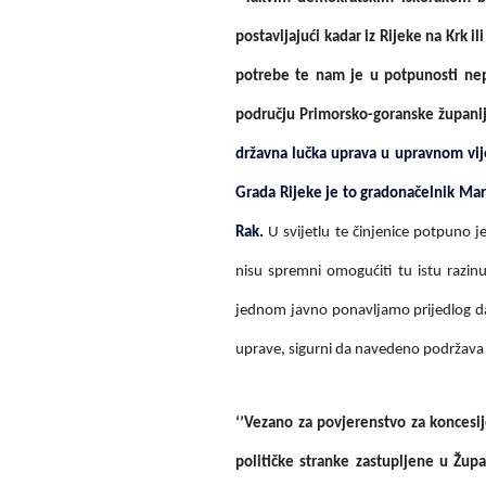
postavljajući kadar iz Rijeke na Krk i
potrebe te nam je u potpunosti nepr
području Primorsko-goranske župani
državna lučka uprava u upravnom vij
Grada Rijeke je to gradonačelnik Mark
Rak.
U svijetlu te činjenice potpuno j
nisu spremni omogućiti tu istu razinu
jednom javno ponavljamo prijedlog da
uprave, sigurni da navedeno podržava v
‘’Vezano za povjerenstvo za koncesi
političke stranke zastupljene u Župan