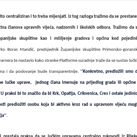
zito centraliziran i to treba mijenjati. Iz tog razloga tražimo da se prestane
na članova upravnih vijeća, nadzornih i školskih odbora. Tražimo da 
upanijske skupštine kao i mišljenje gradova i općina kod pojedin
rko Boras Mandić, predsjednik Županijske skupštine Primorsko-gorans
varnera te nastavio kako stranke Platforme suradnje traže da se sustav lučk
anima i da poslovanje bude transparentnije.
‘’Konkretno, predložili smo 
ne lučke uprave, jednog člana imenuje na prijedlog grada ili općine
 praksi bi to značilo da bi Krk, Opatija, Crikvenica, Cres i ostale jedini
ti predložiti osobu koja bi aktivno kroz rad u upravnom vijeću mog
ja’’
.
 prestala praksa da se lučkim upravama centralno rukovodi iz Rijek