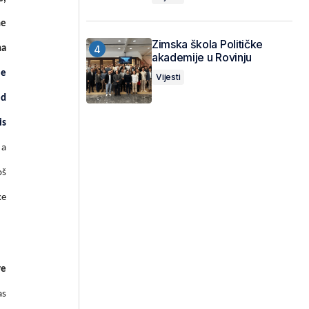
ne
Zimska škola Političke
na
akademije u Rovinju
le
Vijesti
ed
is
 a
oš
ke
ve
as