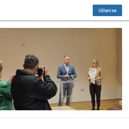
Učlani se
Učlani se