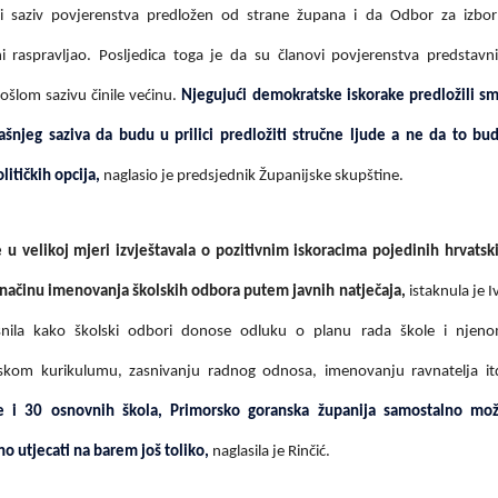
i saziv povjerenstva predložen od strane župana i da Odbor za izbor
 raspravljao. Posljedica toga je da su članovi povjerenstva predstavni
prošlom sazivu činile većinu.
Njegujući demokratske iskorake predložili s
šnjeg saziva da budu u prilici predložiti stručne ljude a ne da to bu
itičkih opcija,
naglasio je predsjednik Županijske skupštine.
 u velikoj mjeri izvještavala o pozitivnim iskoracima pojedinih hrvatsk
u načinu imenovanja školskih odbora putem javnih natječaja,
istaknula je I
jasnila kako školski odbori donose odluku o planu rada škole i njen
lskom kurikulumu, zasnivanju radnog odnosa, imenovanju ravnatelja it
e i 30 osnovnih škola, Primorsko goranska županija samostalno mo
no utjecati na barem još toliko,
naglasila je Rinčić.