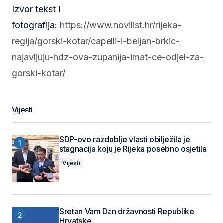
Izvor tekst i
fotografija:
https://www.novilist.hr/rijeka-
regija/gorski-kotar/capelli-i-beljan-brkic-
najavljuju-hdz-ova-zupanija-imat-ce-odjel-za-
gorski-kotar/
Vijesti
SDP-ovo razdoblje vlasti obilježila je
stagnacija koju je Rijeka posebno osjetila
Vijesti
Sretan Vam Dan državnosti Republike
Hrvatske