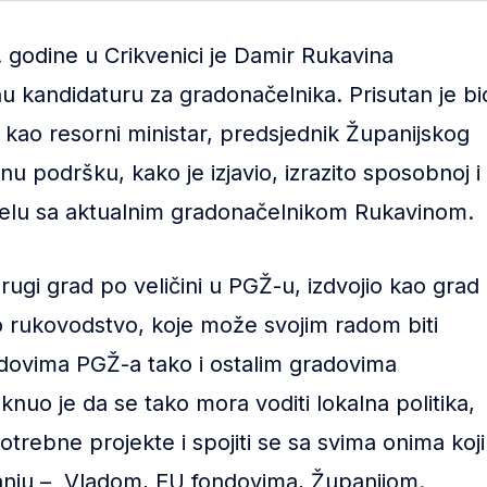
. godine u Crikvenici je Damir Rukavina
u kandidaturu za gradonačelnika. Prisutan je bi
je kao resorni ministar, predsjednik Županijskog
 podršku, kako je izjavio, izrazito sposobnoj i
a čelu sa aktualnim gradonačelnikom Rukavinom.
rugi grad po veličini u PGŽ-u, izdvojio kao grad
no rukovodstvo, koje može svojim radom biti
dovima PGŽ-a tako i ostalim gradovima
knuo je da se tako mora voditi lokalna politika,
otrebne projekte i spojiti se sa svima onima koji
anju – Vladom, EU fondovima, Županijom.