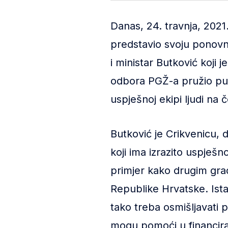
Danas, 24. travnja, 2021
predstavio svoju ponovn
i ministar Butković koji 
odbora PGŽ-a pružio punu
uspješnoj ekipi ljudi n
Butković je Crikvenicu, d
koji ima izrazito uspješ
primjer kako drugim gra
Republike Hrvatske. Ista
tako treba osmišljavati p
mogu pomoći u financir