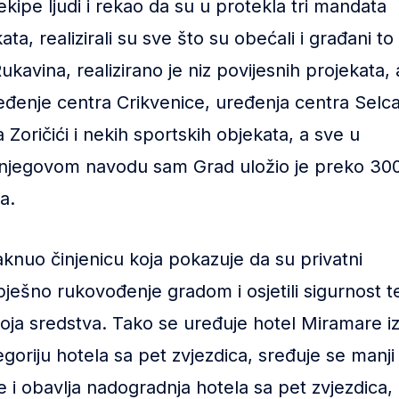
kipe ljudi i rekao da su u protekla tri mandata
kata, realizirali su sve što su obećali i građani to
ukavina, realizirano je niz povijesnih projekata, 
ređenje centra Crikvenice, uređenja centra Selca
Zoričići i nekih sportskih objekata, a sve u
a njegovom navodu sam Grad uložio je preko 30
a.
knuo činjenicu koja pokazuje da su privatni
spješno rukovođenje gradom i osjetili sigurnost t
svoja sredstva. Tako se uređuje hotel Miramare i
goriju hotela sa pet zvjezdica, sređuje se manji
e i obavlja nadogradnja hotela sa pet zvjezdica,