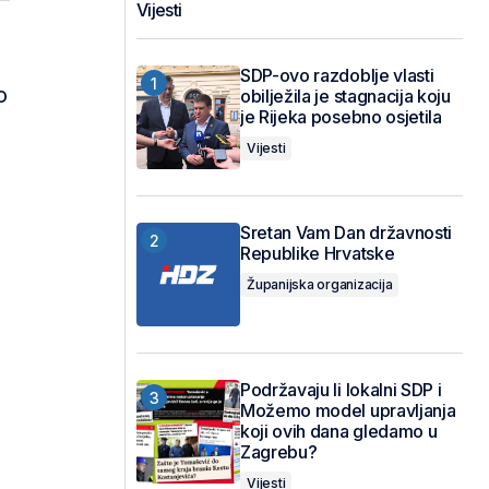
Vijesti
SDP-ovo razdoblje vlasti
o
obilježila je stagnacija koju
je Rijeka posebno osjetila
Vijesti
Sretan Vam Dan državnosti
Republike Hrvatske
Županijska organizacija
Podržavaju li lokalni SDP i
Možemo model upravljanja
koji ovih dana gledamo u
Zagrebu?
Vijesti