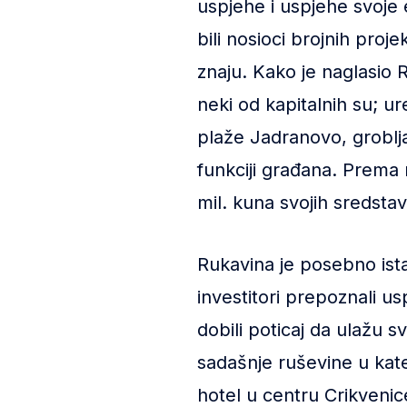
uspjehe i uspjehe svoje e
bili nosioci brojnih proje
znaju. Kako je naglasio R
neki od kapitalnih su; u
plaže Jadranovo, groblja 
funkciji građana. Prem
mil. kuna svojih sredstav
Rukavina je posebno ista
investitori prepoznali u
dobili poticaj da ulažu 
sadašnje ruševine u kate
hotel u centru Crikvenic