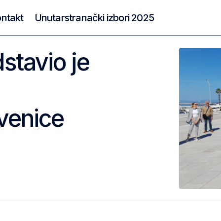
ntakt
Unutarstranački izbori 2025
stavio je
venice