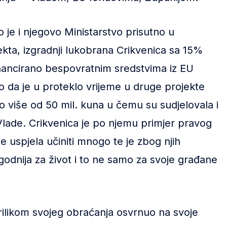
o je i njegovo Ministarstvo prisutno u
jekta, izgradnji lukobrana Crikvenica sa 15%
nancirano bespovratnim sredstvima iz EU
ao da je u proteklo vrijeme u druge projekte
 više od 50 mil. kuna u čemu su sudjelovala i
Vlade. Crikvenica je po njemu primjer pravog
 je uspjela učiniti mnogo te je zbog njih
ugodnija za život i to ne samo za svoje građane
rilikom svojeg obraćanja osvrnuo na svoje