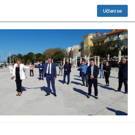
Učlani se
Učlani se