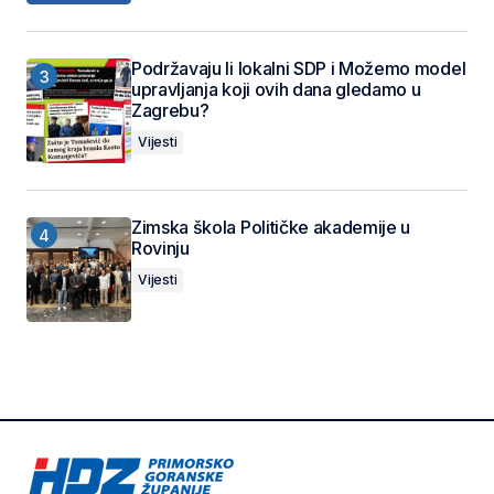
Podržavaju li lokalni SDP i Možemo model
upravljanja koji ovih dana gledamo u
Zagrebu?
Vijesti
Zimska škola Političke akademije u
Rovinju
Vijesti