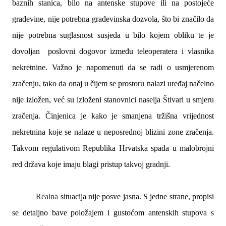
baznih stanica, bilo na antenske stupove ili na postojeće
građevine, nije potrebna građevinska dozvola, što bi značilo da
nije potrebna suglasnost susjeda u bilo kojem obliku te je
dovoljan poslovni dogovor između teleoperatera i vlasnika
nekretnine. Važno je napomenuti da se radi o usmjerenom
zračenju, tako da onaj u čijem se prostoru nalazi uređaj načelno
nije izložen, već su izloženi stanovnici naselja Štivari u smjeru
zračenja. Činjenica je kako je smanjena tržišna vrijednost
nekretnina koje se nalaze u neposrednoj blizini zone zračenja.
Takvom regulativom Republika Hrvatska spada u malobrojni
red država koje imaju blagi pristup takvoj gradnji.
Realna
situacija nije posve jasna. S jedne strane, propisi
se detaljno bave položajem i gustoćom antenskih stupova s