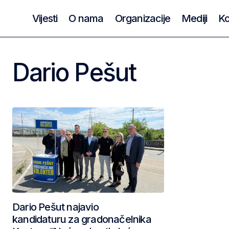
Vijesti
O nama
Organizacije
Mediji
Ko
Dario Pešut
Dario Pešut najavio
kandidaturu za gradonačelnika