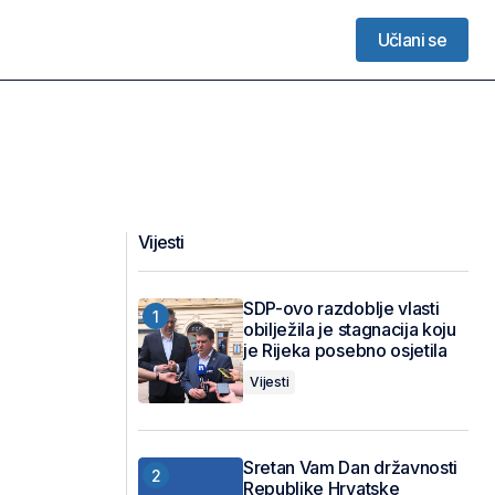
Učlani se
Učlani se
Vijesti
SDP-ovo razdoblje vlasti
obilježila je stagnacija koju
je Rijeka posebno osjetila
Vijesti
Sretan Vam Dan državnosti
Republike Hrvatske