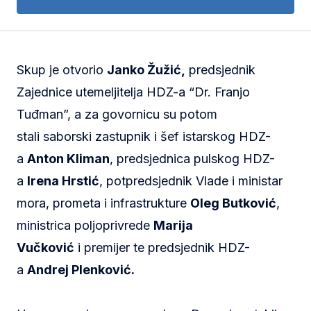
Skup je otvorio
Janko Žužić,
predsjednik
Zajednice utemeljitelja HDZ-a “Dr. Franjo
Tuđman”, a za govornicu su potom
stali saborski zastupnik i šef istarskog HDZ-
a
Anton Kliman
, predsjednica pulskog HDZ-
a
Irena Hrstić
, potpredsjednik Vlade i ministar
mora, prometa i infrastrukture
Oleg Butković
,
ministrica poljoprivrede
Marija
Vučković
i premijer te predsjednik HDZ-
a
Andrej Plenković.