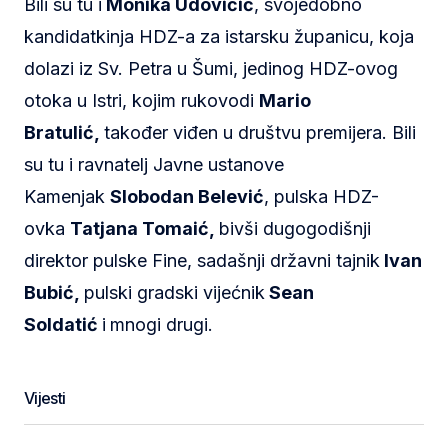
Bili su tu i
Monika Udovičić
, svojedobno
kandidatkinja HDZ-a za istarsku županicu, koja
dolazi iz Sv. Petra u Šumi, jedinog HDZ-ovog
otoka u Istri, kojim rukovodi
Mario
Bratulić,
također viđen u društvu premijera. Bili
su tu i ravnatelj Javne ustanove
Kamenjak
Slobodan Belević
, pulska HDZ-
ovka
Tatjana Tomaić,
bivši dugogodišnji
direktor pulske Fine, sadašnji državni tajnik
Ivan
Bubić,
pulski gradski vijećnik
Sean
Soldatić
i
mnogi drugi.
Vijesti