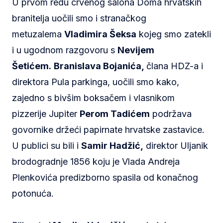
U prvom redu crvenog salona Doma hrvatskih
branitelja uočili smo i stranačkog
metuzalema
Vladimira Šeksa
kojeg smo zatekli
i u ugodnom razgovoru s
Nevijem
Šetićem.
Branislava Bojanića,
člana HDZ-a i
direktora Pula parkinga, uočili smo kako,
zajedno s bivšim boksačem i vlasnikom
pizzerije Jupiter
Perom Tadićem
podržava
govornike držeći papirnate hrvatske zastavice.
U publici su bili i
Samir Hadžić,
direktor Uljanik
brodogradnje 1856 koju je Vlada Andreja
Plenkovića predizborno spasila od konačnog
potonuća.