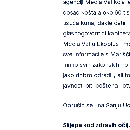
agenciji Media Val koja j
dosad koštala oko 60 ti
tisuća kuna, dakle četiri
glasnogovornici kabineta
Media Val u Ekoplus i mor
sve informacije s Marišć
mimo svih zakonskih nor
jako dobro odradili, ali 
javnosti biti poštena i o
Obrušio se i na Sanju U
Slijepa kod zdravih očij