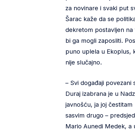
za novinare i svaki put 
Šarac kaže da se politika
dekretom postavljen na 
bi ga mogli zaposliti. Po
puno uplela u Ekoplus, k
nije slučajno.
– Svi događaji povezani 
Duraj izabrana je u Nad
javnošću, ja joj čestitam
sasvim drugo – predsjed
Mario Aunedi Medek, a uj