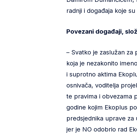
radnji i događaja koje su
Povezani događaji, slo
– Svatko je zaslužan za
koja je nezakonito imen
i suprotno aktima Ekopl
osnivača, voditelja pro
te pravima i obvezama p
godine kojim Ekoplus pod
predsjednika uprave za 
jer je NO odobrio rad Ek