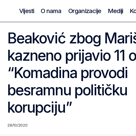
Vijesti
O nama
Organizacije
Mediji
Ko
Beaković zbog Mari
kazneno prijavio 11 
“Komadina provodi
besramnu političku
korupciju”
28/10/2020