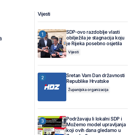
Vijesti
SDP-ovo razdoblje vlasti
a
obilježila je stagnacija koju
je Rijeka posebno osjetila
Vijesti
Sretan Vam Dan državnosti
Republike Hrvatske
Županijska organizacija
Podržavaju li lokalni SDP i
Možemo model upravljanja
koji ovih dana gledamo u