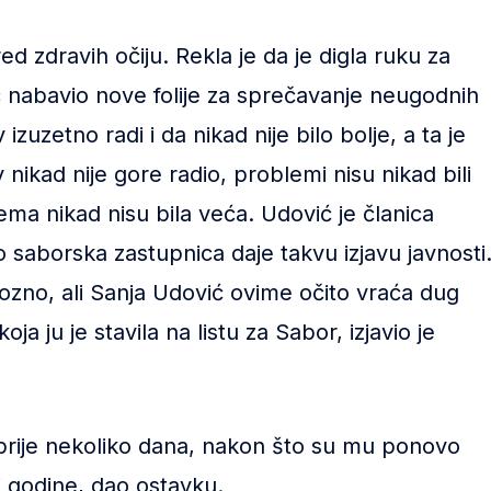
red zdravih očiju. Rekla je da je digla ruku za
c nabavio nove folije za sprečavanje neugodnih
 izuzetno radi i da nikad nije bilo bolje, a ta je
 nikad nije gore radio, problemi nisu nikad bili
lema nikad nisu bila veća. Udović je članica
 saborska zastupnica daje takvu izjavu javnosti
ozno, ali Sanja Udović ovime očito vraća dug
ja ju je stavila na listu za Sabor, izjavio je
 prije nekoliko dana, nakon što su mu ponovo
ri godine, dao ostavku.