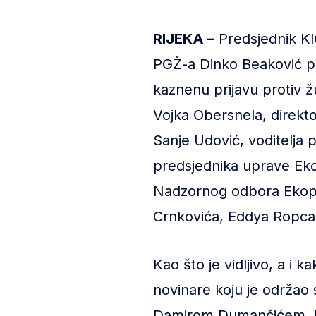
RIJEKA –
Predsjednik Klu
PGŽ-a Dinko Beaković p
kaznenu prijavu protiv 
Vojka Obersnela, direkt
Sanje Udović, voditelja 
predsjednika uprave Eko
Nadzornog odbora Ekopl
Crnkovića, Eddya Ropca T
Kao što je vidljivo, a i 
novinare koju je održao 
Damirom Dumančićem, ka