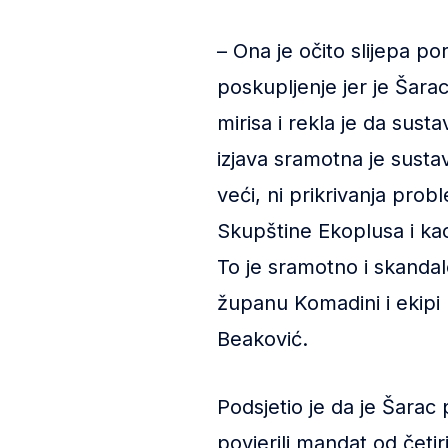
– Ona je očito slijepa po
poskupljenje jer je Šara
mirisa i rekla je da sustav
izjava sramotna je sustav
veći, ni prikrivanja prob
Skupštine Ekoplusa i kao
To je sramotno i skandal
županu Komadini i ekipi ko
Beaković.
Podsjetio je da je Šarac
povjerili mandat od četi