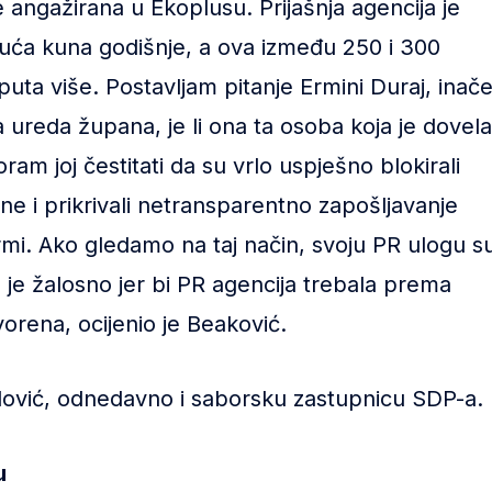
e angažirana u Ekoplusu. Prijašnja agencija je
suća kuna godišnje, a ova između 250 i 300
 puta više. Postavljam pitanje Ermini Duraj, inač
 ureda župana, je li ona ta osoba koja je dovela
am joj čestitati da su vrlo uspješno blokirali
ine i prikrivali netransparentno zapošljavanje
mi. Ako gledamo na taj način, svoju PR ulogu s
to je žalosno jer bi PR agencija trebala prema
tvorena, ocijenio je Beaković.
dović, odnedavno i saborsku zastupnicu SDP-a.
u