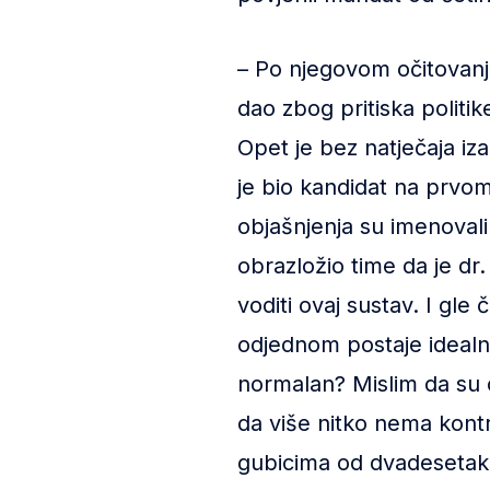
– Po njegovom očitovanju
dao zbog pritiska politik
Opet je bez natječaja iz
je bio kandidat na prvom
objašnjenja su imenovali
obrazložio time da je dr
voditi ovaj sustav. I gl
odjednom postaje idealno
normalan? Mislim da su ov
da više nitko nema kontr
gubicima od dvadesetak m