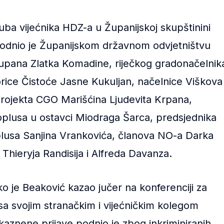
ba vijećnika HDZ-a u Županijskoj skupštinini
odnio je Županijskom državnom odvjetništvu
župana Zlatka Komadine, riječkog gradonačelnik
orice Čistoće Jasne Kukuljan, načelnice Viškova
projekta CGO Marišćina Ljudevita Krpana,
plusa u ostavci Miodraga Šarca, predsjednika
usa Sanjina Vrankovića, članova NO-a Darka
hieryja Randisija i Alfreda Davanza.
kako je Beaković kazao jučer na konferenciji za
sa svojim stranačkim i vijećničkim kolegom
znene prijave podnio je zbog inkriminiranih