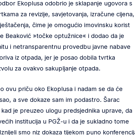
 odbor Ekoplusa odobrio je sklapanje ugovora s
tkama za revizije, savjetovanja, izračune cijena,
vještačenja, čime je omogućio imovinsku korist
e Beaković »točke optužnice« i dodao da je
itu i netransparentnu provedbu javne nabave
riva iz otpada, jer je posao dobila tvrtka
volu za ovakvo sakupljanje otpada.
o ovu priču oko Ekoplusa i nadam se da će
 posao, a sve dokaze sam im podastro. Šarac
 kad je preuzeo ulogu predsjednika uprave, da
većih institucija u PGŽ-u i da je sukladno tome
Iznijeli smo niz dokaza tijekom puno konferencij