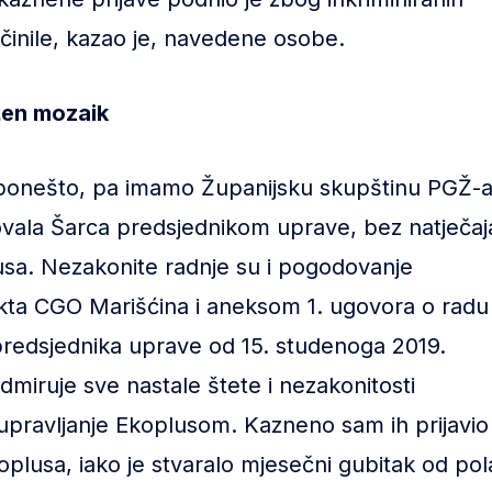
 činile, kazao je, navedene osobe.
žen mozaik
 ponešto, pa imamo Županijsku skupštinu PGŽ-
ovala Šarca predsjednikom uprave, bez natječaj
usa. Nezakonite radnje su i pogodovanje
jekta CGO Marišćina i aneksom 1. ugovora o radu
redsjednika uprave od 15. studenoga 2019.
miruje sve nastale štete i nezakonitosti
upravljanje Ekoplusom. Kazneno sam ih prijavio
oplusa, iako je stvaralo mjesečni gubitak od pol