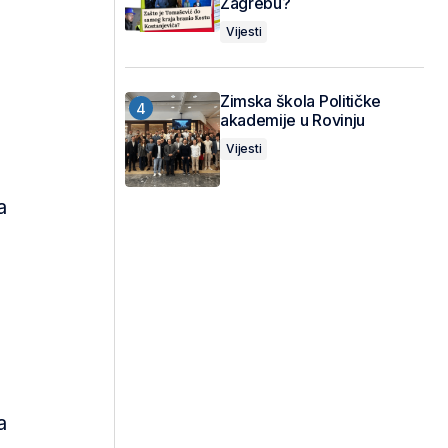
Zagrebu?
Vijesti
Zimska škola Političke
akademije u Rovinju
Vijesti
a
a
a