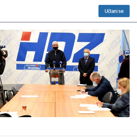
Učlani se
Učlani se