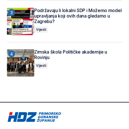
Podržavaju li lokalni SDP i Možemo model
upravljanja koji ovih dana gledamo u
Zagrebu?
Vijesti
Zimska škola Političke akademije u
Rovinju
Vijesti