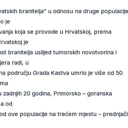
atskih branitelja” u odnosu na druge populacij
o je
ivanja koja se provode u Hrvatskoj, prema
vatskoj je
 branitelja uslijed tumorskih novotvorina i
era radi, u
 na području Grada Kastva umrlo je više od 50
ima
u zadnjih 20 godina, Primorsko – goranska
ma od
od ove populacije na trećem mjestu – prednjači