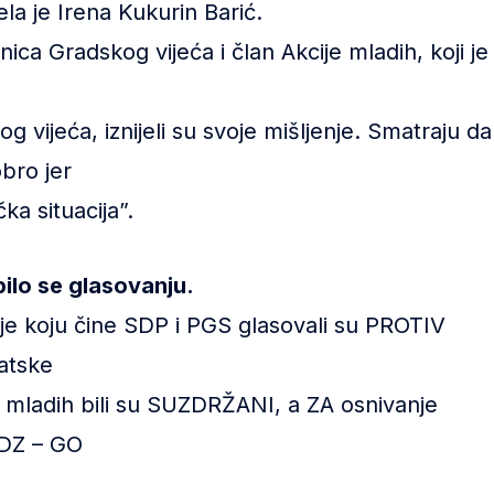
ela je Irena Kukurin Barić.
ca Gradskog vijeća i član Akcije mladih, koji je
 vijeća, iznijeli su svoje mišljenje. Smatraju da
bro jer
čka situacija”.
ilo se glasovanju.
cije koju čine SDP i PGS glasovali su PROTIV
atske
je mladih bili su SUZDRŽANI, a ZA osnivanje
HDZ – GO