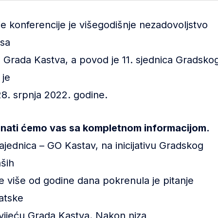
e konferencije je višegodišnje nezadovoljstvo
 sa
 Grada Kastva, a povod je 11. sjednica Gradsko
 je
28. srpnja 2022. godine.
oznati ćemo vas sa kompletnom informacijom.
jednica – GO Kastav, na inicijativu Gradskog
ših
ije više od godine dana pokrenula je pitanje
atske
 vijeću Grada Kastva. Nakon niza