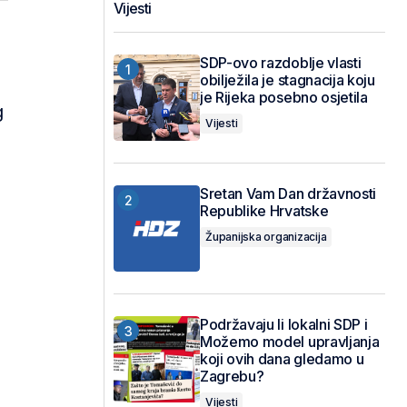
Vijesti
SDP-ovo razdoblje vlasti
obilježila je stagnacija koju
je Rijeka posebno osjetila
g
Vijesti
Sretan Vam Dan državnosti
Republike Hrvatske
Županijska organizacija
Podržavaju li lokalni SDP i
Možemo model upravljanja
koji ovih dana gledamo u
Zagrebu?
Vijesti