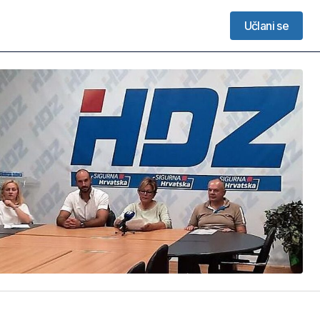
Učlani se
Učlani se