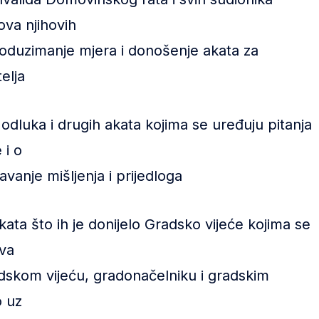
ova njihovih
 poduzimanje mjera i donošenje akata za
elja
 odluka i drugih akata kojima se uređuju pitanja
 i o
vanje mišljenja i prijedloga
ata što ih je donijelo Gradsko vijeće kojima se
ava
radskom vijeću, gradonačelniku i gradskim
o uz