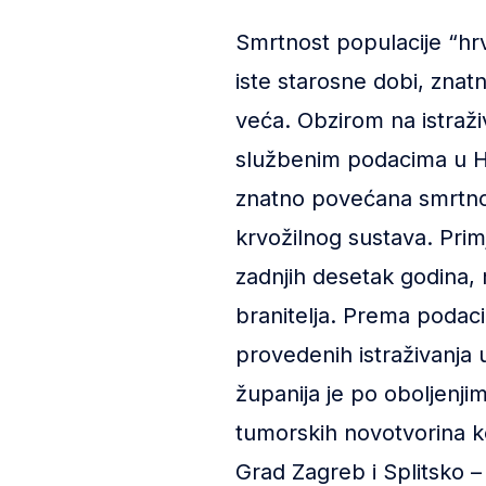
Smrtnost populacije “hrv
iste starosne dobi, znatn
veća. Obzirom na istraž
službenim podacima u Hr
znatno povećana smrtnost
krvožilnog sustava. Primj
zadnjih desetak godina,
branitelja. Prema podac
provedenih istraživanja 
županija je po oboljenji
tumorskih novotvorina k
Grad Zagreb i Splitsko –