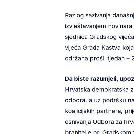
Razlog sazivanja današnj
izvještavanjem novinara
sjednica Gradskog vijeća
vijeća Grada Kastva koja
održana prošli tjedan – 
Da biste razumjeli, up
Hrvatska demokratska za
odbora, a uz podršku na
koalicijskih partnera, pr
osnivanja Odbora za hrv
branitelje pri Gradskom