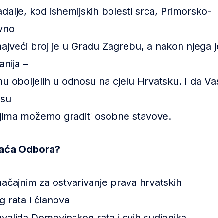
dalje, kod ishemijskih bolesti srca, Primorsko-
vno
ajveći broj je u Gradu Zagrebu, a nakon njega j
nija –
inu oboljelih u odnosu na cjelu Hrvatsku. I da Va
 su
ojima možemo graditi osobne stavove.
daća Odbora?
načajnim za ostvarivanje prava hrvatskih
g rata i članova
h invalida Domovinskog rata i svih sudionika