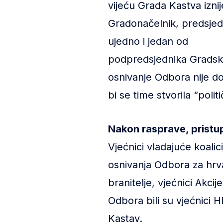
vijeću Grada Kastva iznij
Gradonačelnik, predsjedni
ujedno i jedan od
podpredsjednika Gradskog
osnivanje Odbora nije do
bi se time stvorila “politi
Nakon rasprave, pristup
Vjećnici vladajuće koali
osnivanja Odbora za hrv
branitelje, vjećnici Akci
Odbora bili su vjećnici 
Kastav.