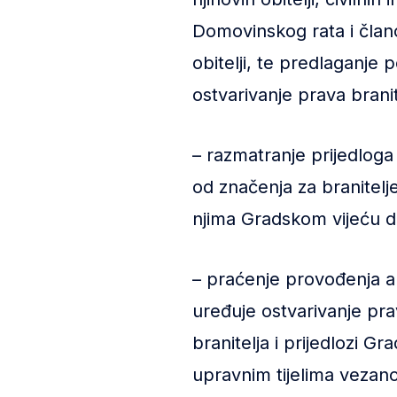
Domovinskog rata i član
obitelji, te predlaganje
ostvarivanje prava branit
– razmatranje prijedloga
od značenja za branitelje
njima Gradskom vijeću da
– praćenje provođenja ak
uređuje ostvarivanje pr
branitelja i prijedlozi G
upravnim tijelima vezan