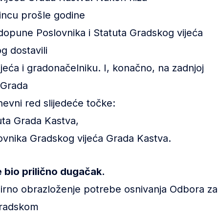
incu prošle godine
 dopune Poslovnika i Statuta Gradskog vijeća
g dostavili
jeća i gradonačelniku. I, konačno, na zadnjoj
 Grada
evni red slijedeće točke:
uta Grada Kastva,
ovnika Gradskog vijeća Grada Kastva.
je bio prilično dugačak.
širno obrazloženje potrebe osnivanja Odbora za
 Gradskom