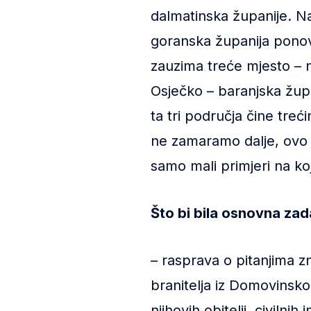
dalmatinska županije. Na
goranska županija pono
zauzima treće mjesto – n
Osječko – baranjska župa
ta tri područja čine treć
ne zamaramo dalje, ovo
samo mali primjeri na k
Što bi bila osnovna za
– rasprava o pitanjima z
branitelja iz Domovinsko
njihovih obitelji, civilni