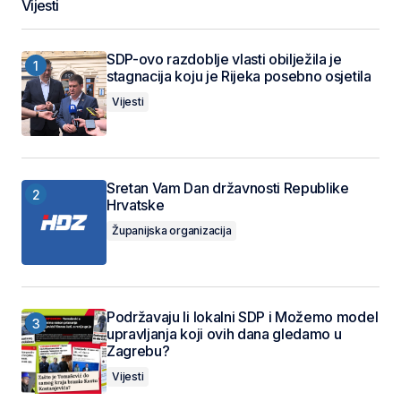
Vijesti
SDP-ovo razdoblje vlasti obilježila je
stagnacija koju je Rijeka posebno osjetila
Vijesti
Sretan Vam Dan državnosti Republike
Hrvatske
Županijska organizacija
Podržavaju li lokalni SDP i Možemo model
upravljanja koji ovih dana gledamo u
Zagrebu?
Vijesti