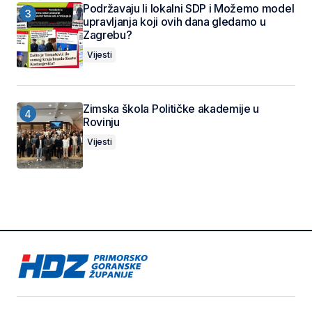
Podržavaju li lokalni SDP i Možemo model
upravljanja koji ovih dana gledamo u
Zagrebu?
Vijesti
Zimska škola Političke akademije u
Rovinju
Vijesti