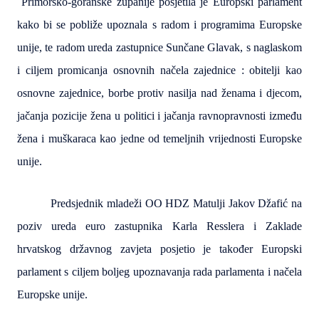
Primorsko-goranske županije posjetila je Europski parlament
kako bi se pobliže upoznala s radom i programima Europske
unije, te radom ureda zastupnice Sunčane Glavak, s naglaskom
i ciljem promicanja osnovnih načela zajednice : obitelji kao
osnovne zajednice, borbe protiv nasilja nad ženama i djecom,
jačanja pozicije žena u politici i jačanja ravnopravnosti između
žena i muškaraca kao jedne od temeljnih vrijednosti Europske
unije.
Predsjednik mladeži OO HDZ Matulji Jakov Džafić na
poziv ureda euro zastupnika Karla Resslera i Zaklade
hrvatskog državnog zavjeta posjetio je također Europski
parlament s ciljem boljeg upoznavanja rada parlamenta i načela
Europske unije.