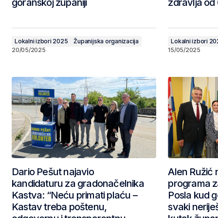
goranskoj županiji
zdravlja od
Lokalni izbori 2025
Županijska organizacija
Lokalni izbori 2
20/05/2025
15/05/2025
Dario Pešut najavio
Alen Ružić 
kandidaturu za gradonačelnika
programa z
Kastva: “Neću primati plaću –
Posla kud g
Kastav treba poštenu,
svaki nerije