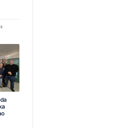
25
ida
ka
ao