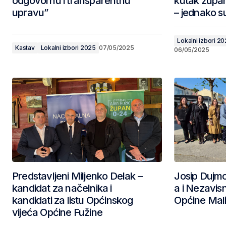
odgovornu i transparentnu
kutak župani
upravu”
– jednako s
Lokalni izbori 2
Kastav
Lokalni izbori 2025
07/05/2025
06/05/2025
Predstavljeni Miljenko Delak –
Josip Dujmo
kandidat za načelnika i
a i Nezavis
kandidati za listu Općinskog
Općine Mal
vijeća Općine Fužine