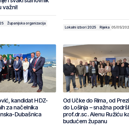
je i svaki stanovnik
u važni!
025
Županijska organizacija
Lokalni izbori 2025
Rijeka
05/05/20
vić, kandidat HDZ-
Od Učke do Rima, od Prez
nih za načelnika
do Lošinja – snažna podrš
inska-Dubašnica
prof.dr.sc. Alenu Ružiću k
budućem županu