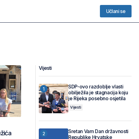
Učlani se
Učlani se
Vijesti
SDP-ovo razdoblje vlasti
obilježila je stagnacija koju
je Rijeka posebno osjetila
Vijesti
Sretan Vam Dan državnosti
užića
Republike Hrvatske