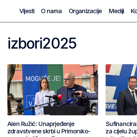
Vijesti
O nama
Organizacije
Mediji
Ko
izbori2025
Alen Ružić: Unaprjeđenje
Sufinancira
zdravstvene skrbi u Primorsko-
za cijelu žu