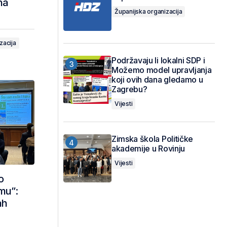
na
Županijska organizacija
zacija
Podržavaju li lokalni SDP i
Možemo model upravljanja
koji ovih dana gledamo u
Zagrebu?
Vijesti
Zimska škola Političke
akademije u Rovinju
Vijesti
o
imu”:
ah