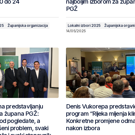
 0 do 24
najboljim izborom za župa
PGŽ
025
Županijska organizacija
Lokalni izbori 2025
Županijska organi
14/05/2025
na predstavljanju
Denis Vukorepa predstavi
a župana PGŽ:
program “Rijeka mijenja kl
od pogledate, a
Konkretne promjene odm
šeni problem, svaki
nakon izbora