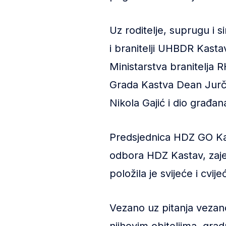
Uz roditelje, suprugu i s
i branitelji UHBDR Kast
Ministarstva branitelja
Grada Kastva Dean Jurči
Nikola Gajić i dio građana,
Predsjednica HDZ GO Kas
odbora HDZ Kastav, zaj
položila je svijeće i cvij
Vezano uz pitanja vezano