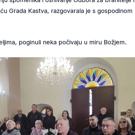
dnju spomenika i osnivanje Odbora za branitelje i
jeću Grada Kastva, razgovarala je s gospodinom
teljima, poginuli neka počivaju u miru Božjem.