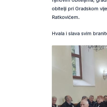
njihovim obiteljima, gra
obitelji pri Gradskom vi
Ratkovićem.
Hvala i slava svim brani