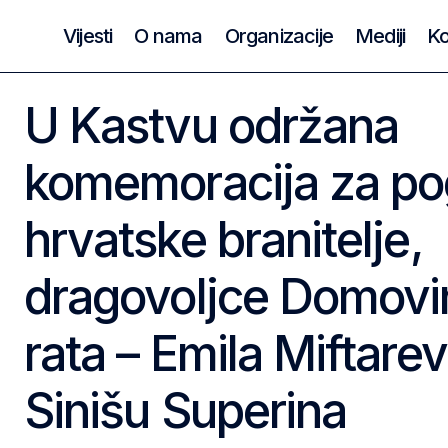
Vijesti
O nama
Organizacije
Mediji
Ko
U Kastvu održana
komemoracija za po
hrvatske branitelje,
dragovoljce Domovi
rata – Emila Miftarev
Sinišu Superina