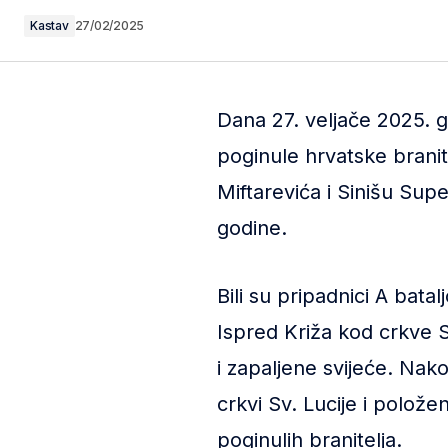
Kastav
27/02/2025
Dana 27. veljače 2025. 
poginule hrvatske brani
Miftarevića i Sinišu Supe
godine.
Bili su pripadnici A bata
Ispred Križa kod crkve S
i zapaljene svijeće. Nak
crkvi Sv. Lucije i polože
poginulih branitelja.