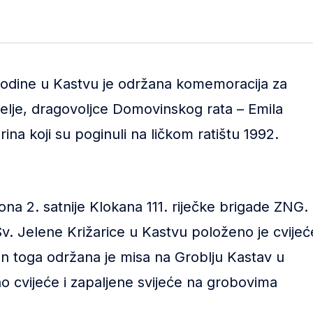
godine u Kastvu je održana komemoracija za
telje, dragovoljce Domovinskog rata – Emila
rina koji su poginuli na ličkom ratištu 1992.
ljona 2. satnije Klokana 111. riječke brigade ZNG.
v. Jelene Križarice u Kastvu položeno je cvijeć
on toga održana je misa na Groblju Kastav u
no cvijeće i zapaljene svijeće na grobovima