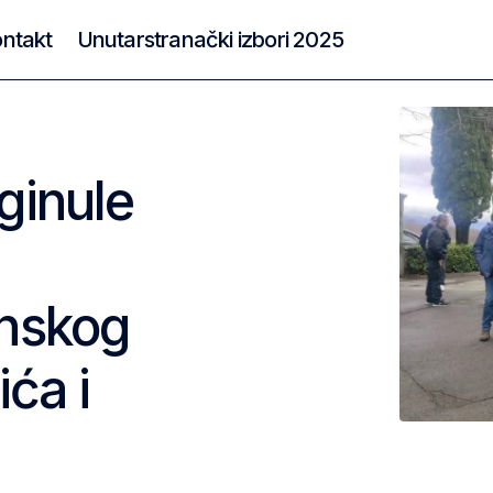
ntakt
Unutarstranački izbori 2025
ginule
nskog
ića i