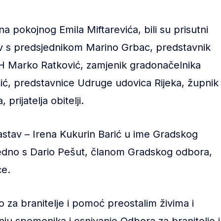
ina pokojnog Emila Miftarevića, bili su prisutni
av s predsjednikom Marino Grbac, predstavnik
 RH Marko Ratković, zamjenik gradonačelnika
ć, predstavnice Udruge udovica Rijeka, župnik
 prijatelja obitelji.
tav – Irena Kukurin Barić u ime Gradskog
edno s Dario Pešut, članom Gradskog odbora,
eće.
 za branitelje i pomoć preostalim živima i