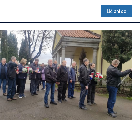
Učlani se
Učlani se